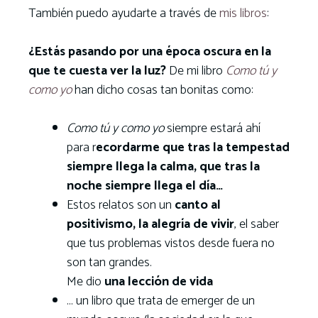
También puedo ayudarte a través de
mis libros
:
¿Estás pasando por una época oscura en la
que te cuesta ver la luz?
De mi libro
Como tú y
como yo
han dicho cosas tan bonitas como:
Como tú y como yo
siempre estará ahí
para r
ecordarme que tras la tempestad
siempre llega la calma, que tras la
noche siempre llega el día…
Estos relatos son un
canto al
positivismo, la alegría de vivir
, el saber
que tus problemas vistos desde fuera no
son tan grandes.
Me dio
una lección de vida
… un libro que trata de emerger de un