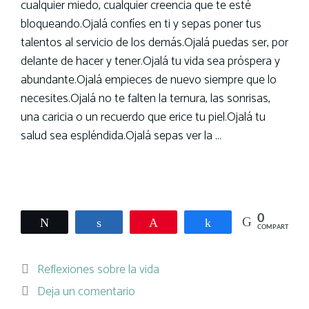
cualquier miedo, cualquier creencia que te esté
bloqueando.Ojalá confíes en ti y sepas poner tus
talentos al servicio de los demás.Ojalá puedas ser, por
delante de hacer y tener.Ojalá tu vida sea próspera y
abundante.Ojalá empieces de nuevo siempre que lo
necesites.Ojalá no te falten la ternura, las sonrisas,
una caricia o un recuerdo que erice tu piel.Ojalá tu
salud sea espléndida.Ojalá sepas ver la …
Leer más
0
Twittear
Compartir
Pin
Compartir
COMPARTIR
Categorías
Reflexiones sobre la vida
Deja un comentario