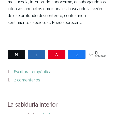
me sucedía, intentando conocerme, desahogando los
intensos arrebatos emocionales, buscando la razón
de ese profundo descontento, confesando
sentimientos secretos… Puede parecer …
Leer más
0
Twittear
Compartir
Pin
Compartir
COMPARTIR
Categorías
Escritura terapéutica
2 comentarios
La sabiduría interior