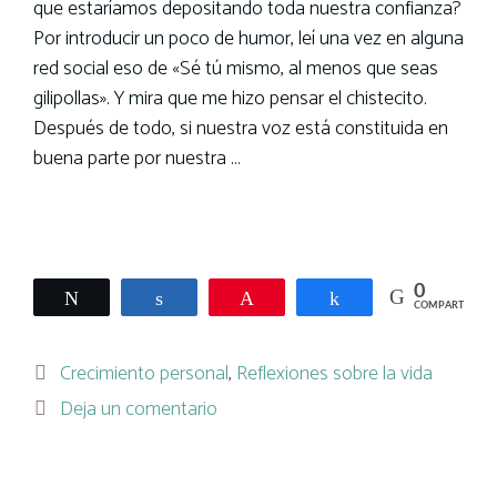
que estaríamos depositando toda nuestra confianza?
Por introducir un poco de humor, leí una vez en alguna
red social eso de «Sé tú mismo, al menos que seas
gilipollas». Y mira que me hizo pensar el chistecito.
Después de todo, si nuestra voz está constituida en
buena parte por nuestra …
Leer más
0
Twittear
Compartir
Pin
Compartir
COMPARTIR
Categorías
Crecimiento personal
,
Reflexiones sobre la vida
Deja un comentario