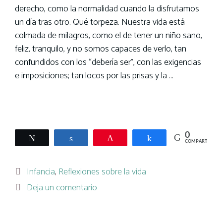
derecho, como la normalidad cuando la disfrutamos
un día tras otro. Qué torpeza. Nuestra vida está
colmada de milagros, como el de tener un niño sano,
feliz, tranquilo, y no somos capaces de verlo, tan
confundidos con los “debería ser”, con las exigencias
e imposiciones; tan locos por las prisas y la …
Leer más
0
Twittear
Compartir
Pin
Compartir
COMPARTIR
Categorías
Infancia
,
Reflexiones sobre la vida
Deja un comentario