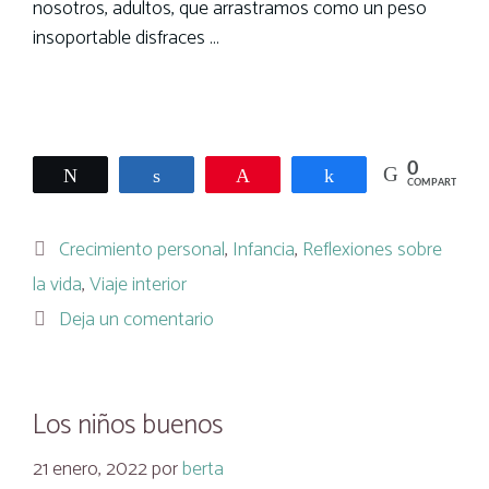
nosotros, adultos, que arrastramos como un peso
insoportable disfraces …
Leer más
0
Twittear
Compartir
Pin
Compartir
COMPARTIR
Categorías
Crecimiento personal
,
Infancia
,
Reflexiones sobre
la vida
,
Viaje interior
Deja un comentario
Los niños buenos
21 enero, 2022
por
berta