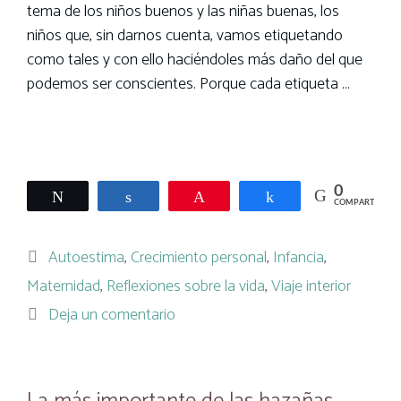
tema de los niños buenos y las niñas buenas, los
niños que, sin darnos cuenta, vamos etiquetando
como tales y con ello haciéndoles más daño del que
podemos ser conscientes. Porque cada etiqueta …
Leer más
0
Twittear
Compartir
Pin
Compartir
COMPARTIR
Categorías
Autoestima
,
Crecimiento personal
,
Infancia
,
Maternidad
,
Reflexiones sobre la vida
,
Viaje interior
Deja un comentario