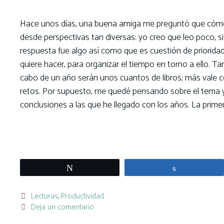
Hace unos días, una buena amiga me preguntó que cómo 
desde perspectivas tan diversas: yo creo que leo poco, 
respuesta fue algo así como que es cuestión de prioridad
quiere hacer, para organizar el tiempo en torno a ello. Ta
cabo de un año serán unos cuantos de libros; más vale c
retos. Por supuesto, me quedé pensando sobre el tema y d
conclusiones a las que he llegado con los años. La primer
Leer más
Twittear
Compartir
Categorías
Lecturas
,
Productividad
Deja un comentario