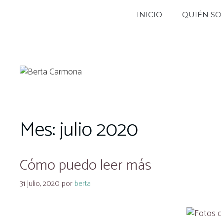
Saltar
INICIO
QUIÉN S
al
contenido
Mes:
julio 2020
Cómo puedo leer más
31 julio, 2020
por
berta