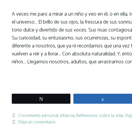
A veces me paro a mirar a un niño y veo en él, o en ella, 
el universo… El brillo de sus ojos, la frescura de sus sonri
tono dulce y divertido de sus voces. Sus risas contagiosa
Su curiosidad, su entusiasmo, sus ocurrencias, su espont
diferente a nosotros, que ya ni recordamos que una vez fu
vuelven a reír y a llorar… Con absoluta naturalidad. Y, e
niños… Llegamos nosotros, adultos, que arrastramos com
Leer más
Twittear
Compartir
Categorías
Crecimiento personal
,
Infancia
,
Reflexiones sobre la vida
,
Viaj
Deja un comentario