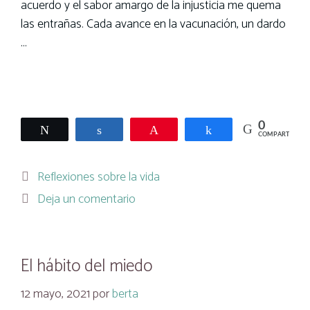
acuerdo y el sabor amargo de la injusticia me quema
las entrañas. Cada avance en la vacunación, un dardo
…
Leer más
0
Twittear
Compartir
Pin
Compartir
COMPARTIR
Categorías
Reflexiones sobre la vida
Deja un comentario
El hábito del miedo
12 mayo, 2021
por
berta