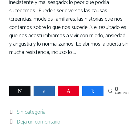
inexistente y mal sesgado: lo peor que podría
sucedernos. Pueden ser diversas las causas
(creencias, modelos familiares, las historias que nos
contamos sobre lo que nos sucede…), el resultado es
que nos acostumbramos a vivir con miedo, ansiedad
y angustia y lo normalizamos. Le abrimos la puerta sin
mucha resistencia, incluso lo …
Leer más
0
Twittear
Compartir
Pin
Compartir
COMPARTIR
Categorías
Sin categoría
Deja un comentario