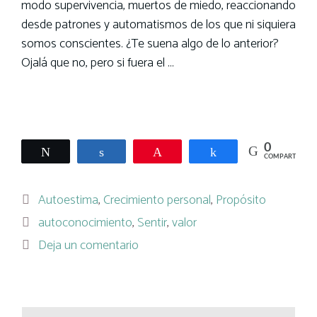
modo supervivencia, muertos de miedo, reaccionando
desde patrones y automatismos de los que ni siquiera
somos conscientes. ¿Te suena algo de lo anterior?
Ojalá que no, pero si fuera el …
Leer más
0
Twittear
Compartir
Pin
Compartir
COMPARTIR
Categorías
Autoestima
,
Crecimiento personal
,
Propósito
Etiquetas
autoconocimiento
,
Sentir
,
valor
Deja un comentario
Buscar: