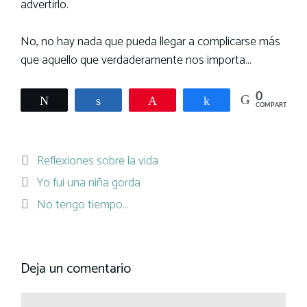
advertirlo.
No, no hay nada que pueda llegar a complicarse más
que aquello que verdaderamente nos importa…
0
Twittear
Compartir
Pin
Compartir
COMPARTIR
Categorías
Reflexiones sobre la vida
Yo fui una niña gorda
No tengo tiempo…
Deja un comentario
Comentario