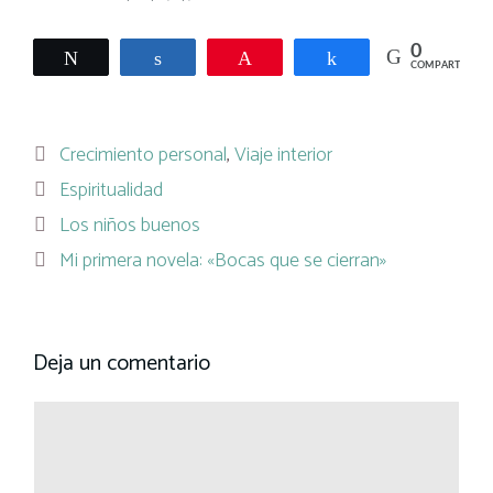
0
Twittear
Compartir
Pin
Compartir
COMPARTIR
Categorías
Crecimiento personal
,
Viaje interior
Etiquetas
Espiritualidad
Los niños buenos
Mi primera novela: «Bocas que se cierran»
Deja un comentario
Comentario