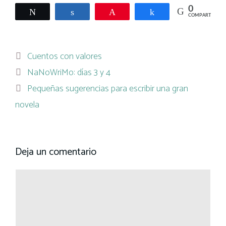
0
Twittear
Compartir
Pin
Compartir
COMPARTIR
Categorías
Cuentos con valores
NaNoWriMo: días 3 y 4
Pequeñas sugerencias para escribir una gran
novela
Deja un comentario
Comentario