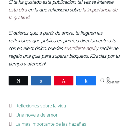
Si te ha gustado esta publicación, tal vez te interese
esta otra
en la que reflexiono sobre
la importancia de
la gratitud
.
Si quieres que, a partir de ahora, te lleguen las
reflexiones que publico en primicia directamente a tu
correo electrónico, puedes
suscribirte aquí
y recibir de
regalo una guía para superar bloqueos. ¡Gracias por tu
tiempo y atención!
0
Twittear
Compartir
Pin
Compartir
COMPARTIR
Categorías
Reflexiones sobre la vida
Una novela de amor
La más importante de las hazañas