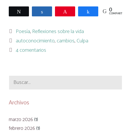
0
Twittear
Compartir
Pin
Compartir
COMPARTIR
Categorías
Poesía
,
Reflexiones sobre la vida
Etiquetas
autoconocimiento
,
cambios
,
Culpa
4 comentarios
Buscar:
Archivos
marzo 2026
(1)
febrero 2026
(1)