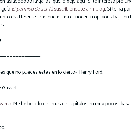
asiadooooo larga, así que lo dejo aquí. Si te interesa profun
a guía
El permiso de ser tú
suscribiéndote a mi blog
. Si te ha pa
 asunto es diferente… me encantará conocer tu opinión abajo en 
es.

——————————————-
es que no puedes estás en lo cierto». Henry Ford.
y Gasset.
varría
. Me he bebido decenas de capítulos en muy pocos días:
do.