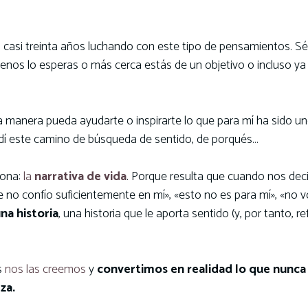
o casi treinta años luchando con este tipo de pensamientos. Sé
nos lo esperas o más cerca estás de un objetivo o incluso ya 
 manera pueda ayudarte o inspirarte lo que para mí ha sido u
í este camino de búsqueda de sentido, de porqués…
iona:
la
narrativa de vida
. Porque resulta que cuando nos dec
 no confío suficientemente en mí», «esto no es para mí», «no v
na historia
, una historia que le aporta sentido (y, por tanto, r
s
nos las creemos
y
convertimos en realidad lo que nunca
za.