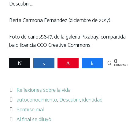
Descubrir…
Berta Carmona Fernández (diciembre de 2017).
Foto de carlos5847, de la galería Pixabay, compartida
bajo licencia CCO Creative Commons.
0
Twittear
Compartir
Pin
Compartir
COMPARTIR
Categorías
Reflexiones sobre la vida
Etiquetas
autoconocimiento
,
Descubrir
,
identidad
Sentirse mal
Al final se diluyó